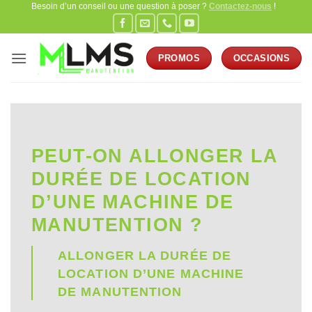
Besoin d’un conseil ou une question à poser ?
Contactez-nous
!
Passer
au
contenu
PROMOS
OCCASIONS
PEUT-ON ALLONGER LA
DURÉE DE LOCATION
D’UNE MACHINE DE
MANUTENTION ?
ALLONGER LA DURÉE DE
LOCATION D’UNE MACHINE
DE MANUTENTION