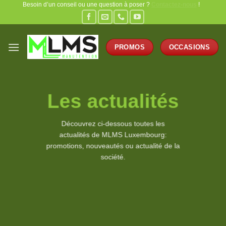
Besoin d’un conseil ou une question à poser ?
Contactez-nous
!
Passer
au
contenu
PROMOS
OCCASIONS
Les actualités
Découvrez ci-dessous toutes les
actualités de MLMS Luxembourg:
promotions, nouveautés ou actualité de la
société.