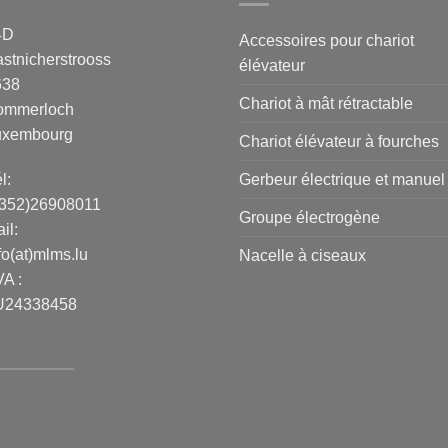
4D
Accessoires pour chariot
stnicherstrooss
élévateur
638
Chariot à mât rétractable
ommerloch
uxembourg
Chariot élévateur à fourches
Gerbeur électrique et manuel
l:
+352)26908011
Groupe électrogène
il:
fo(at)mlms.lu
Nacelle à ciseaux
A :
U24338458