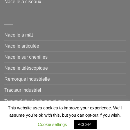
Nacelle à ciseaux
Nacelle à mât
Nacelle articulée
Nacelle sur chenilles
Nacelle téléscopique
Remorque industrielle
Tracteur industriel
Transpalette électrique et manuel
This website uses cookies to improve your experience. We'll
assume you're ok with this, but you can opt-out if you wish.
Copyright 2026 ©
MLMS SARL
| Optimisé et référencé par
Cookie settings
ACCEPT
Referenceur
-
Politique de confidentialité