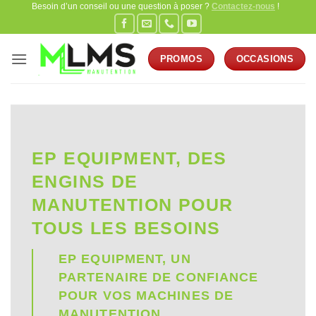
Besoin d’un conseil ou une question à poser ?
Contactez-nous
!
Passer
au
contenu
PROMOS
OCCASIONS
EP EQUIPMENT, DES
ENGINS DE
MANUTENTION POUR
TOUS LES BESOINS
EP EQUIPMENT, UN
PARTENAIRE DE CONFIANCE
POUR VOS MACHINES DE
MANUTENTION