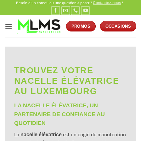
Contactez-nous
Passer
Besoin d’un conseil ou une question à poser ?
!
au
contenu
PROMOS
OCCASIONS
TROUVEZ VOTRE
NACELLE ÉLÉVATRICE
AU LUXEMBOURG
LA NACELLE ÉLÉVATRICE, UN
PARTENAIRE DE CONFIANCE AU
QUOTIDIEN
nacelle élévatrice
La
est un engin de manutention