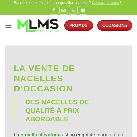
Besoin d’un conseil ou une question à poser ?
Contactez-nous
!
Passer
au
contenu
PROMOS
OCCASIONS
LA VENTE DE
NACELLES
D’OCCASION
DES NACELLES DE
QUALITÉ À PRIX
ABORDABLE
La
nacelle élévatrice
est un engin de manutention