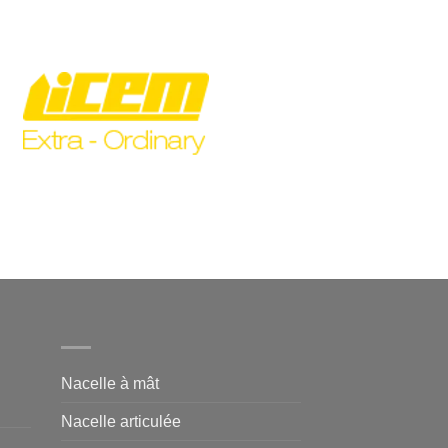
Nacelle à mât
Nacelle articulée