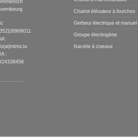
ommerloch
uxembourg
Chariot élévateur à fourches
Gerbeur électrique et manuel
l:
+352)26908011
Groupe électrogène
il:
fo(at)mlms.lu
Nacelle à ciseaux
A :
U24338458