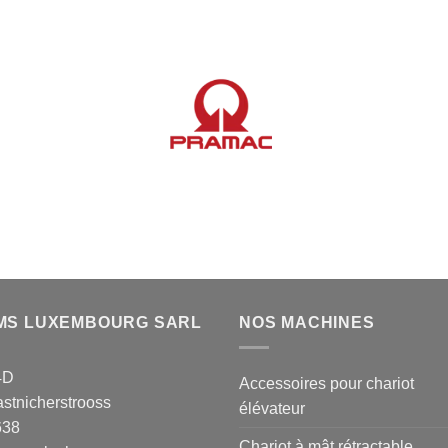
MS LUXEMBOURG SARL
NOS MACHINES
4D
Accessoires pour chariot
stnicherstrooss
élévateur
638
Chariot à mât rétractable