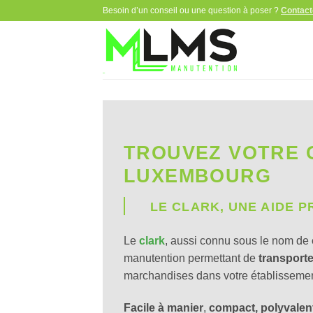
Passer
Besoin d’un conseil ou une question à poser ?
Contact
au
contenu
TROUVEZ VOTRE 
LUXEMBOURG
LE CLARK, UNE AIDE P
Le
clark
, aussi connu sous le nom de
manutention permettant de
transporte
marchandises dans votre établissemen
Facile à manier
,
compact, polyvalen