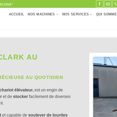
ez-nous
!
ACCUEIL
NOS MACHINES
NOS SERVICES
QUI SOMME
CLARK AU
RÉCIEUSE AU QUOTIDIEN
chariot élévateur,
est un engin de
r
et de
stocker
facilement de diverses
t.
t
et capable de
soulever de lourdes