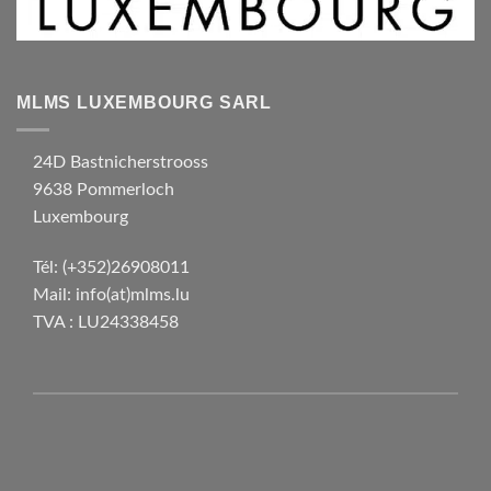
MLMS LUXEMBOURG SARL
24D Bastnicherstrooss
9638 Pommerloch
Luxembourg
Tél:
(+352)26908011
Mail:
info(at)mlms.lu
TVA : LU24338458