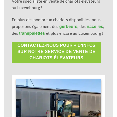
Votre spécialiste en vente de chariots élévateurs
au Luxembourg !
En plus des nombreux chariots disponibles, nous
g
erbeurs
nacelles
proposons également des
, des
,
transpalettes
des
et plus encore au Luxembourg !
CONTACTEZ-NOUS POUR + D'INFOS
SUR NOTRE SERVICE DE VENTE DE
CHARIOTS ÉLÉVATEURS