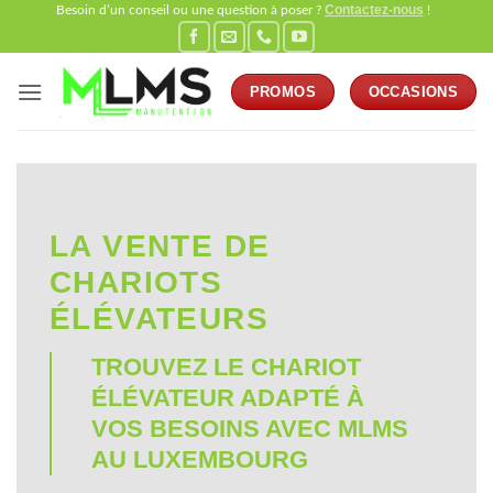
Contactez-nous
Passer
Besoin d’un conseil ou une question à poser ?
!
au
contenu
PROMOS
OCCASIONS
LA VENTE DE
CHARIOTS
ÉLÉVATEURS
TROUVEZ LE CHARIOT
ÉLÉVATEUR ADAPTÉ À
VOS BESOINS AVEC MLMS
AU LUXEMBOURG