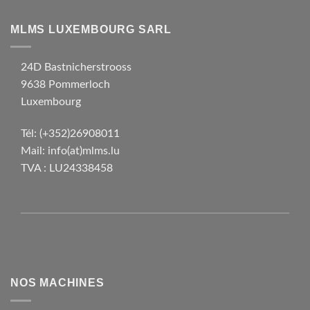
MLMS LUXEMBOURG SARL
24D Bastnicherstrooss
9638 Pommerloch
Luxembourg
Tél:
(+352)26908011
Mail:
info(at)mlms.lu
TVA : LU24338458
NOS MACHINES