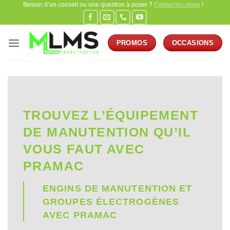
Besoin d’un conseil ou une question à poser ?
Contactez-nous
!
Passer
au
contenu
PROMOS
OCCASIONS
TROUVEZ L’ÉQUIPEMENT
DE MANUTENTION QU’IL
VOUS FAUT AVEC
PRAMAC
ENGINS DE MANUTENTION ET
GROUPES ÉLECTROGÈNES
AVEC PRAMAC