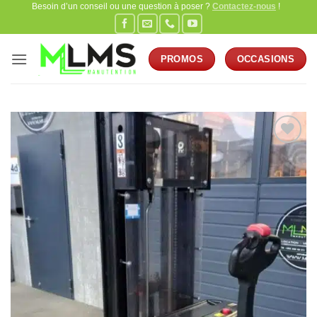
Besoin d’un conseil ou une question à poser ?
Contactez-nous
!
Passer
au
contenu
PROMOS
OCCASIONS
Ajouter
à la
wishlist