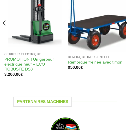
à la
à la
wishlist
wishlist
GERBEUR ÉLECTRIQUE
REMORQUE INDUSTRIELLE
PROMOTION ! Un gerbeur
Remorque freinée avec timon
électrique neuf – ECO
950,00
€
ROBUSTE DS3
3.200,00
€
PARTENAIRES MACHINES