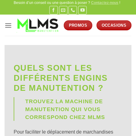
Besoin d’un conseil ou une question à poser ?
Contactez-nous
!
Passer
au
contenu
PROMOS
OCCASIONS
QUELS SONT LES
DIFFÉRENTS ENGINS
DE MANUTENTION ?
TROUVEZ LA MACHINE DE
MANUTENTION QUI VOUS
CORRESPOND CHEZ MLMS
Pour faciliter le déplacement de marchandises