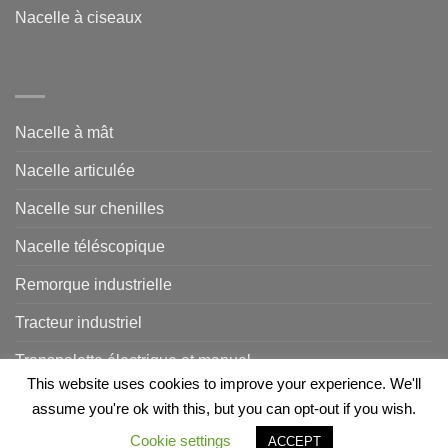
Nacelle à ciseaux
Nacelle à mât
Nacelle articulée
Nacelle sur chenilles
Nacelle téléscopique
Remorque industrielle
Tracteur industriel
Transpalette électrique et manuel
This website uses cookies to improve your experience. We'll
assume you're ok with this, but you can opt-out if you wish.
Copyright 2026 ©
MLMS SARL
| Optimisé et référencé par
Cookie settings
ACCEPT
Referenceur
-
Politique de confidentialité