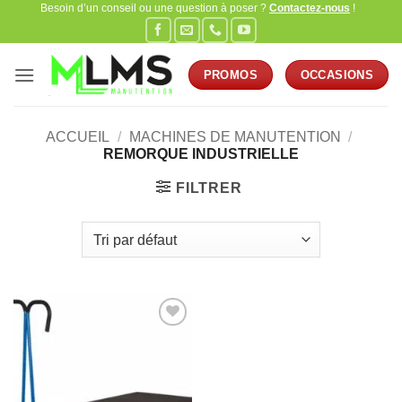
Besoin d’un conseil ou une question à poser ?
Contactez-nous
!
Passer
au
contenu
PROMOS
OCCASIONS
ACCUEIL
/
MACHINES DE MANUTENTION
/
REMORQUE INDUSTRIELLE
FILTRER
Ajouter
à la
wishlist