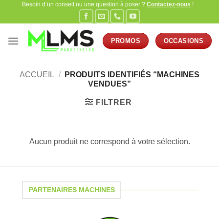
Besoin d’un conseil ou une question à poser ?
Contactez-nous
!
Passer
au
contenu
PROMOS
OCCASIONS
ACCUEIL
/
PRODUITS IDENTIFIÉS “MACHINES
VENDUES”
FILTRER
Aucun produit ne correspond à votre sélection.
PARTENAIRES MACHINES