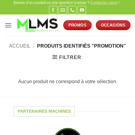
Besoin d’un conseil ou une question à poser ?
Contactez-nous
!
Passer
au
contenu
PROMOS
OCCASIONS
ACCUEIL
/
PRODUITS IDENTIFIÉS “PROMOTION”
FILTRER
Aucun produit ne correspond à votre sélection.
PARTENAIRES MACHINES