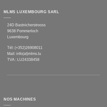
MLMS LUXEMBOURG SARL
24D Bastnicherstrooss
9638 Pommerloch
Luxembourg
Tél:
(+352)26908011
Mail:
info(at)mlms.lu
TVA : LU24338458
NOS MACHINES