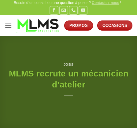
Besoin d’un conseil ou une question à poser ?
Contactez-nous
!
Passer
au
contenu
PROMOS
OCCASIONS
JOBS
MLMS recrute un mécanicien
d’atelier