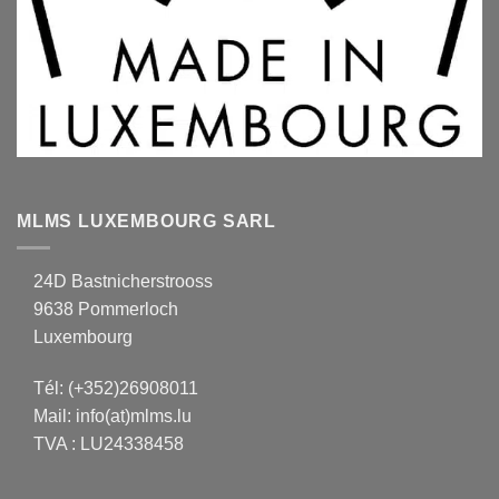
MLMS LUXEMBOURG SARL
24D Bastnicherstrooss
9638 Pommerloch
Luxembourg
Tél:
(+352)26908011
Mail:
info(at)mlms.lu
TVA : LU24338458