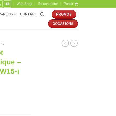
Web Shop
Se connecter
Panier
S-NOUS
CONTACT
PROMOS
OCCASIONS
ES
t
rique –
W15-i