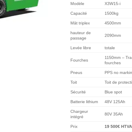
Modèle
X3W15-i
Capacité
1500kg
Mât triplex
4500mm
hauteur de
2090mm
passage
Levée libre
totale
1150mm – Tran
Fourches
fourches
Pneus
PPS no marki
Toit
Toit de protect
Sécurité
Blue spot
Batterie lithium
48V 125Ah
Chargeur
80V 35Ah
intégré
Prix
19 500€ HTV