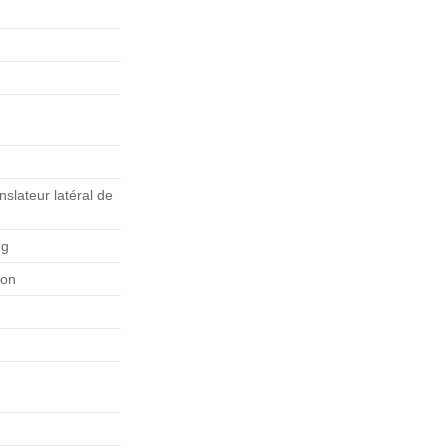
slateur latéral de
ng
ion
A