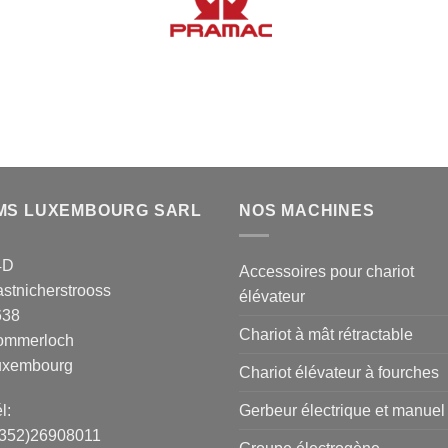
MS LUXEMBOURG SARL
NOS MACHINES
4D
Accessoires pour chariot
stnicherstrooss
élévateur
638
Chariot à mât rétractable
ommerloch
uxembourg
Chariot élévateur à fourches
Gerbeur électrique et manuel
l:
+352)26908011