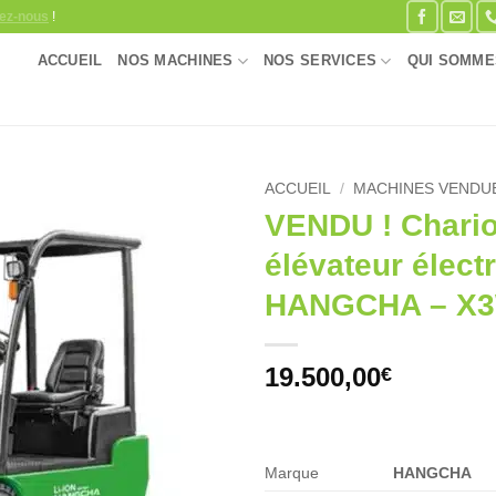
ez-nous
!
ACCUEIL
NOS MACHINES
NOS SERVICES
QUI SOMME
ACCUEIL
/
MACHINES VENDU
VENDU ! Chario
Ajouter
élévateur élect
à la
wishlist
HANGCHA – X3
19.500,00
€
Marque
HANGCHA