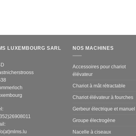
MS LUXEMBOURG SARL
NOS MACHINES
4D
Accessoires pour chariot
stnicherstrooss
élévateur
638
Chariot à mât rétractable
ommerloch
uxembourg
Chariot élévateur à fourches
Gerbeur électrique et manuel
l:
+352)26908011
Groupe électrogène
il:
fo(at)mlms.lu
Nacelle à ciseaux