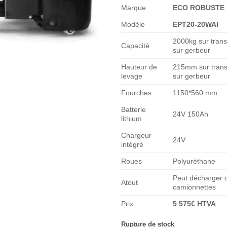
Marque
ECO ROBUSTE
Modèle
EPT20-20WAI
2000kg sur trans
Capacité
sur gerbeur
Hauteur de
215mm sur trans
levage
sur gerbeur
Fourches
1150*560 mm
Batterie
24V 150Ah
lithium
Chargeur
24V
intégré
Roues
Polyuréthane
Peut décharger d
Atout
camionnettes
Prix
5 575€ HTVA
Rupture de stock