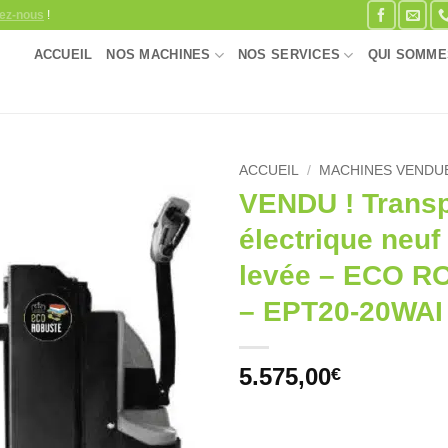
ez-nous
!
ACCUEIL
NOS MACHINES
NOS SERVICES
QUI SOMME
ACCUEIL
/
MACHINES VENDU
VENDU ! Transp
Ajouter
électrique neuf
à la
wishlist
levée – ECO 
– EPT20-20WAI
5.575,00
€